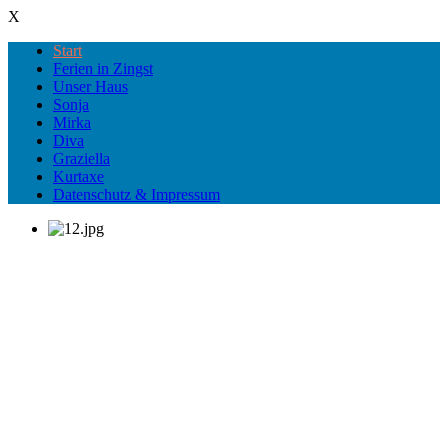
X
Start
Ferien in Zingst
Unser Haus
Sonja
Mirka
Diva
Graziella
Kurtaxe
Datenschutz & Impressum